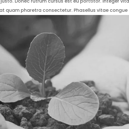
justo. Donec rutrum cursus est eu porttitor. Integer vit
s at quam pharetra consectetur. Phasellus vitae congue