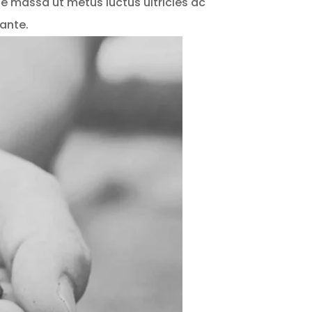
ae massa ut metus luctus ultricies ac
 ante.