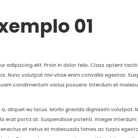
Exemplo 01
adipiscing elit. Proin in dolor felis. Class aptent tacit
s. Nunc volutpat nisi vitae enim convallis egestas. Su
 Aliquam condimentum varius posuere. Interdum et males
la a, aliquet eu lacus. Morbi gravida dignissim volutpat. N
gilla erat porta at. Suspendisse potenti. Integer interdu
 senectus et netus et malesuada fames ac turpis egest