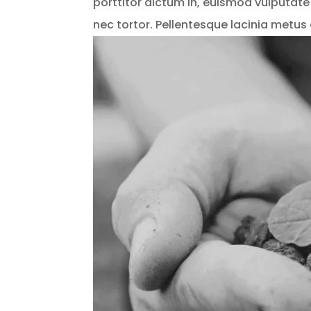
porttitor dictum in, euismod vulputate 
nec tortor. Pellentesque lacinia metu