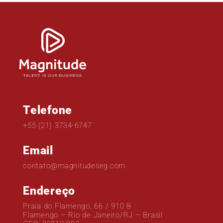
Telefone
+55 (21) 3734-6747
Email
contato@magnitudeseg.com
Endereço
Praia do Flamengo, 66 / 910 B
Flamengo – Rio de Janeiro/RJ – Brasil